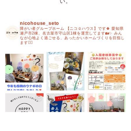
い。
nicohouse_seto
障がい者グループホーム
【ニコ☺︎ハウス】です🍀
愛知県
瀬戸市2棟、名古屋市守山区1棟を運営してます🏡✨
みん
なが心地よく過ごせる、あったかいホームづくりを目指し
ます🙂‍↕️